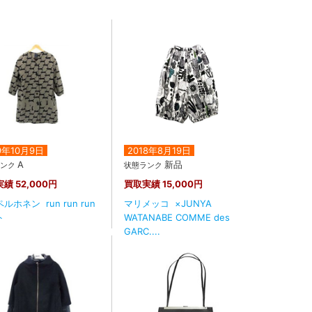
9年10月9日
2018年8月19日
A
新品
ランク
状態ランク
実績
52,000円
買取実績
15,000円
ルホネン run run run
マリメッコ ×JUNYA
ト
WATANABE COMME des
GARC....