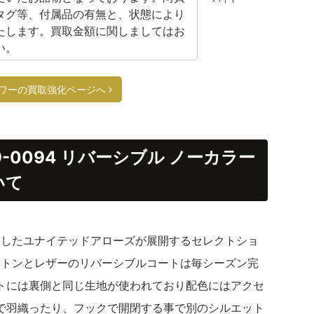
タグ等、付属品の有無と、状態により
たします。買取金額に関しましてはお
い。
ワーの買取強化ページへ
99-0094 リバーシブル ノーカラー
いて
ンしたユナイテッドアローズが展開するセレクトショ
。ムートンとレザーのリバーシブルコートは毎シーズン完
トには裏側と同じ生地が使われており配色にはアクセ
で羽織ったり、フックで開閉する事で別のシルエット