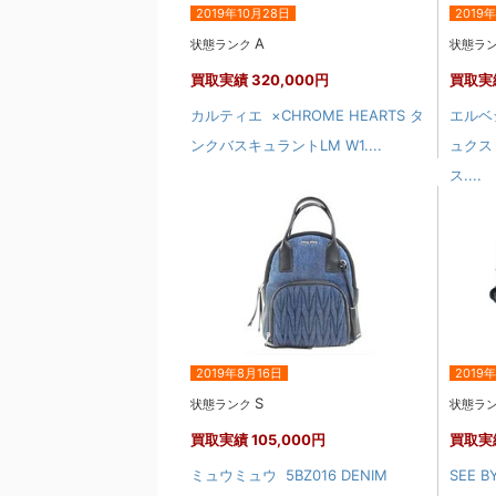
2019年10月28日
2019
A
状態ランク
状態ラ
買取実績
320,000円
買取実
カルティエ ×CHROME HEARTS タ
エルベ
ンクバスキュラントLM W1....
ュクス
ス....
2019年8月16日
2019
S
状態ランク
状態ラ
買取実績
105,000円
買取実
ミュウミュウ 5BZ016 DENIM
SEE 