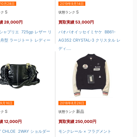
年10月28日
2019年9月14日
S
S
ンク
状態ランク
績
28,000円
買取実績
53,000円
シャプリエ 725gp レザー リ
バオバオイッセイミヤケ BB61-
 舟型 ラージトート レディー
AG352 CRYSTAL-3 クリスタル レ
ディ....
年9月16日
2018年8月26日
S
新品
ンク
状態ランク
績
12,000円
買取実績
250,000円
BY CHLOE 2WAY ショルダー
モンクレール × フラグメント