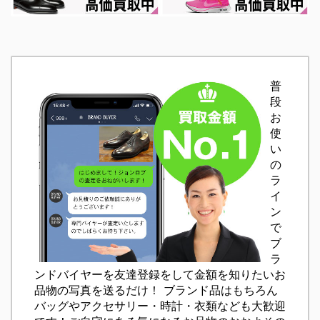
普
段
お
使
い
の
ラ
イ
ン
で
ブ
ラ
ンドバイヤーを友達登録をして金額を知りたいお
品物の写真を送るだけ！ ブランド品はもちろん
バッグやアクセサリー・時計・衣類なども大歓迎