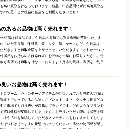
も高い買取を行なっております！新品・中古品問わずに高価買取を
すので是非この機会に当店をご利用くださいませ！
品のあるお品物は高く売れます！
チの特徴は付属品です。付属品の有無でも買取金額が変動いたしま
いていた保存箱、保証書、鏡、タグ、箱、ケースなど。付属品をご
ただきますと買取金額を上乗せさせていただきます！どれか一つで
付属品をお持ちの方は忘れずにお品物と一緒にお送りください。付
物も当店では買取を行なっております！是非お気軽に当店をご利用
の良いお品物は高く売れます！
トロブーム。ヴィンテージアイテムが注目されており当時の定価販
買取を行なっているお品物もございます！また、グッチは世界的な
中古市場でも取り扱いが高騰なブランドです。どのようなブランド
て買取価格が変動してしまいます。お売りいただく際には状態を確
、埃や汚れを確認していただきメンテナンスをおすすめしておりま
やほつれはそのままの状態でお送りください。劣化や使用感が感じ