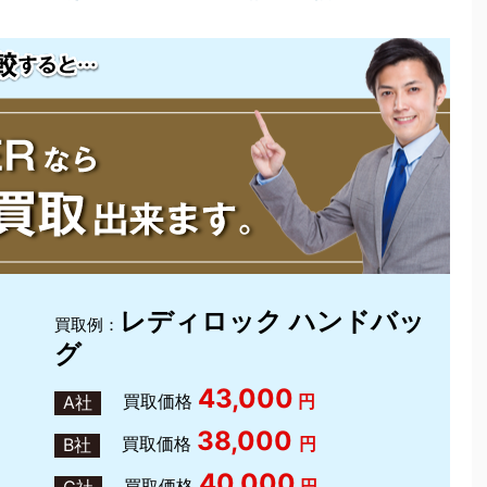
レディロック ハンドバッ
買取例：
グ
43,000
買取価格
円
A社
38,000
買取価格
円
B社
40,000
買取価格
円
C社