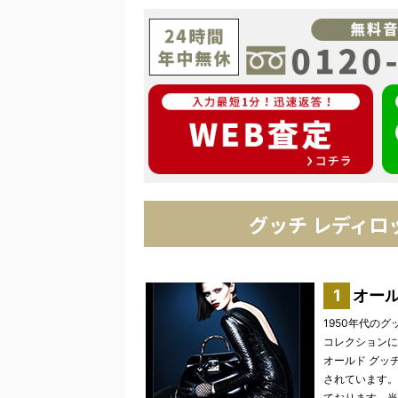
グッチ レディ
オー
1950年代の
コレクションに
オールド グッ
されています。
ております。当