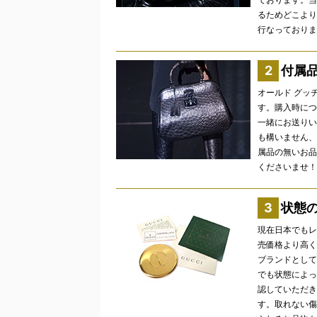
るためどこより
行なっておりま
付属
オールド グッ
す。購入時につ
一緒にお送りい
も構いません、
属品の無いお品
くださいませ！
状態
現在日本でもレ
売価格より高く
ブランドとして
でも状態によっ
認していただき
す。取れない傷