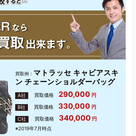
マトラッセ キャビアスキ
買取例：
ン チェーンショルダーバッグ
290,000
買取価格
円
A社
330,000
買取価格
円
B社
340,000
買取価格
円
C社
※2019年7月時点