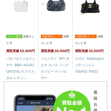
ン....
ライン査定
状態ラン
宅配買取キット
状態
宅配買取キット
状態
S
S
S
ク
ランク
ランク
買取実績
53,000円
買取実績
29,000円
買取実績
25,000円
バオバオイッセイミ
フェンディ SPY ボ
クロエ Paddington
ヤケ BB61-AG352
ルサ スパイ バッグ
パディントン
CRYSTAL-3 クリス
ネイビー ナッパレ
7SSA02-7S422
タル レディ....
ザー
普
段
お
使