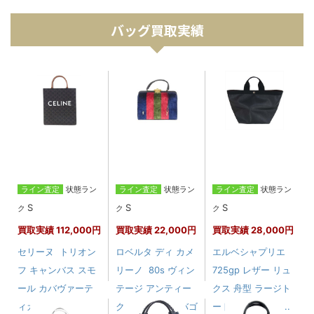
バッグ買取実績
ライン査定
状態ラン
ライン査定
状態ラン
ライン査定
状態ラン
S
S
S
ク
ク
ク
買取実績
112,000円
買取実績
22,000円
買取実績
28,000円
セリーヌ トリオン
ロベルタ ディ カメ
エルベシャプリエ
フ キャンバス スモ
リーノ 80s ヴィン
725gp レザー リュ
ール カバヴァーテ
テージ アンティー
クス 舟型 ラージト
ィカ
ク BAGONGHI バゴ
ート レディース....