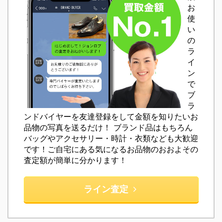
お
使
い
の
ラ
イ
ン
で
ブ
ラ
ンドバイヤーを友達登録をして金額を知りたいお
品物の写真を送るだけ！ ブランド品はもちろん
バッグやアクセサリー・時計・衣類なども大歓迎
です！ご自宅にある気になるお品物のおおよその
査定額が簡単に分かります！
ライン査定