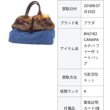
2018年07
買取日付
月20日
ブランド名
プラダ
BN2182
CANAPA
カナパ フ
アイテム名
ァー付 ト
ートバッ
グ
宅配買取
買取方法
キット
状態ランク
A
製造証明
付属品
カード/保