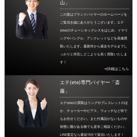
山」
この度はブランドバイヤーのホームページを
ご覧頂き誠にありがとうございます。エテ
(ete)のチェーンネックレスをはじめ、イヤリ
ングやバングル、アンクレットなどを高価買
取いたします。最新作から過去モデルまでし
っかりと拝見しどこよりも高く買取いたしま
す！
→詳細はこちら
エテ(ete)専門バイヤー「斎
藤」
エテ(ete)の買取はリングやブレスレットのほ
か、チョーカーやピアス、ウォッチなど何で
もお任せください。また付属品がないものや
状態に難がある物でも是非ご相談ください。
LINE査定なら最短15分で返信いたします！