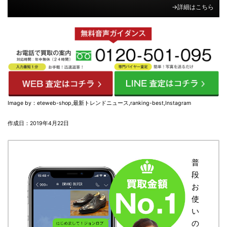
→詳細はこちら
Image by：eteweb-shop,最新トレンドニュース,ranking-best,Instagram
作成日：2019年4月22日
普
段
お
使
い
の