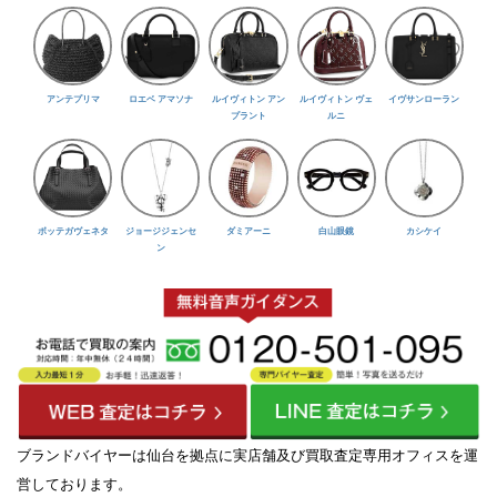
アンテプリマ
ロエベ アマソナ
ルイヴィトン アン
ルイヴィトン ヴェ
イヴサンローラン
プラント
ルニ
ボッテガヴェネタ
ジョージジェンセ
ダミアーニ
白山眼鏡
カシケイ
ン
ブランドバイヤーは仙台を拠点に実店舗及び買取査定専用オフィスを運
営しております。