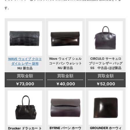
す。
Wave ウェイブ シェル
CIRCULO サーキュロ
WAVE ウェイブ クロコ
コードバン ウォレット
ブリーフ レザー バッグ
ダイル レザー 財布
NU 新古品
SS 中古品-ほぼ新品
NU 新古品
買取金額
買取金額
買取金額
￥73,000
￥40,000
￥52,000
BYRNE バーン ホーウ
GROUNDER ホーウィ
Drucker ドラッカー ト