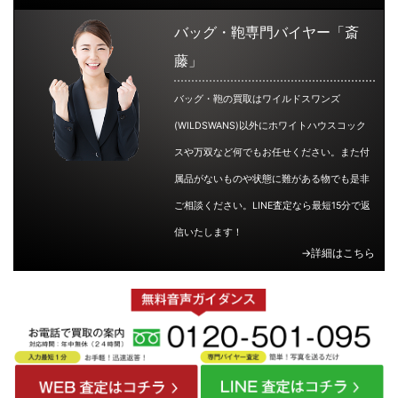
バッグ・鞄専門バイヤー「斎
藤」
バッグ・鞄の買取はワイルドスワンズ
(WILDSWANS)以外にホワイトハウスコック
スや万双など何でもお任せください。また付
属品がないものや状態に難がある物でも是非
ご相談ください。LINE査定なら最短15分で返
信いたします！
→詳細はこちら