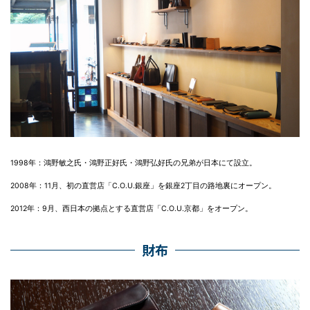
1998年：鴻野敏之氏・鴻野正好氏・鴻野弘好氏の兄弟が日本にて設立。
2008年：11月、初の直営店「C.O.U.銀座」を銀座2丁目の路地裏にオープン。
2012年：9月、西日本の拠点とする直営店「C.O.U.京都」をオープン。
財布