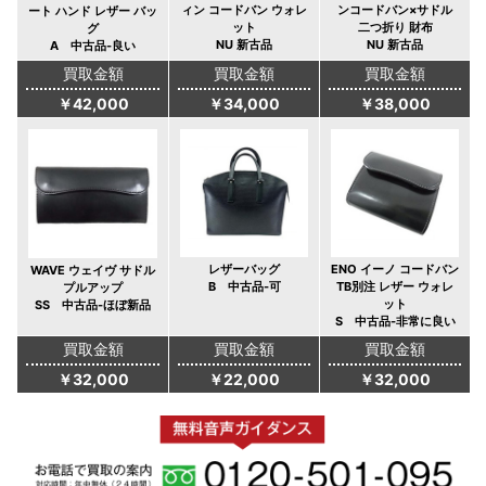
ィン コードバン ウォレ
ンコードバン×サドル
ート ハンド レザー バッ
ット
二つ折り 財布
グ
NU 新古品
NU 新古品
A 中古品-良い
買取金額
買取金額
買取金額
￥42,000
￥34,000
￥38,000
レザーバッグ
ENO イーノ コードバン
WAVE ウェイヴ サドル
B 中古品-可
TB別注 レザー ウォレ
プルアップ
ット
SS 中古品-ほぼ新品
S 中古品-非常に良い
買取金額
買取金額
買取金額
￥32,000
￥22,000
￥32,000