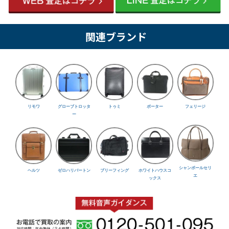
関連ブランド
リモワ
グローブトロッタ
トゥミ
ポーター
フェリージ
ー
シャンボールセリ
ヘルツ
ゼロハリバートン
ブリーフィング
ホワイトハウスコ
エ
ックス