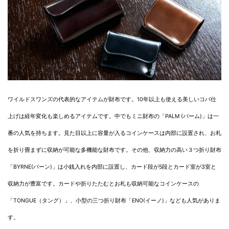
ワイルドスワンズの代表的なアイテムが財布です。10年以上も使える美しいコバ仕
上げは経年変化も楽しめるアイテムです。中でもミニ財布の「PALM (パーム)」は一
番の人気を持ちます。見た目以上に容量が入るコインケースは内部に設置され、お札
を折り畳まずに収納が可能な多機能な財布です。その他、収納力の高い３つ折り財布
「BYRNE(バーン)」は小銭入れを内部に設置し、カード段が5段とカード室が3室と
収納力が豊富です。カードや折りたたむとお札も収納可能なコインケースの
「TONGUE（タング）」、小型の三つ折り財布「ENO(イーノ)」なども人気がありま
す。