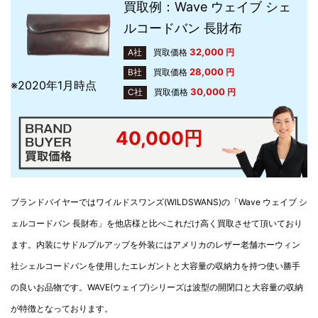
買取例：Wave ウェイブ シェ
ルコードバン 長財布
32,000
A社
買取価格
円
28,000
B社
買取価格
円
※2020年1月時点
30,000
C社
買取価格
円
40,000円
ブランドバイヤーではワイルドスワンズ(WILDSWANS)の「Wave ウェイブ シ
ェルコードバン 長財布」を他店様と比べこれだけ高く買取させて頂いており
ます。内装にサドルプルアップを外装にはアメリカのレザー老舗ホーウィン
社シェルコードバンを使用したエレガントと大容量の収納力を持つ使い勝手
の良いお品物です。WAVE(ウェイブ)シリーズは波型の開閉口と大容量の収納
が特徴となっております。