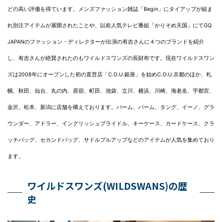
どの高い評価を得ています。メンズファッション雑誌「Begin」にタイアップが組ま
れ別注アイテムが展開されたことや、以前人気テレビ番組「かりそめ天国」にてGQ
JAPANのファッション・ディレクターが出演の有吉さんに４つのブランドを紹介
し、有吉さんが絶賛されたのもワイルドスワンズの長財布です。現在ワイルドスワン
ズは2008年にオープンした初の直営店「C.O.U.銀座」を始めC.O.U.京都のほか、札
幌、秋田、仙台、丸の内、原宿、町田、池袋、立川、横浜、川崎、海老名、宇都宮、
金沢、松本、新潟に店舗を構えております。パーム、バーム、タング、イーノ、グラ
ウンダー、アドラー、イングリッシュブライドル、キーケース、カードケース、クラ
ッチバッグ、セカンドバッグ、サドルプルアップなどのアイテムが人気を集めており
ます。
ワイルドスワンズ(WILDSWANS)の歴
史