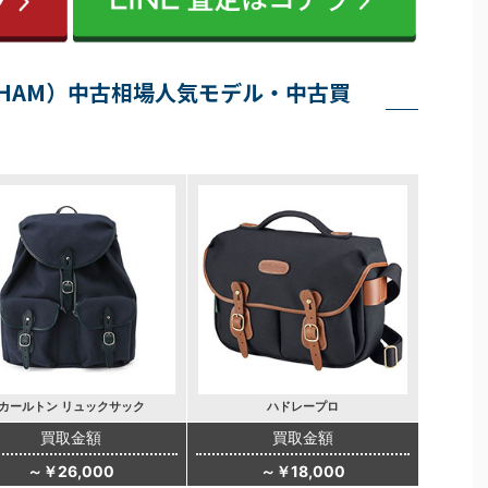
NGHAM）中古相場人気モデル・中古買
カールトン リュックサック
ハドレープロ
買取金額
買取金額
～￥26,000
～￥18,000