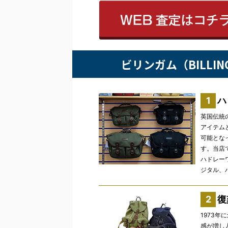
ビリンガム（BILL
ハ
英国伝統の
アイテム
可能とな
す。当店
ハドレー
ジタル、
復
1973
感が増し