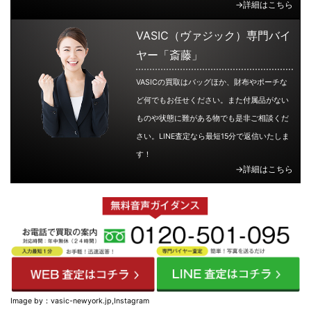
→詳細はこちら
VASIC（ヴァジック）専門バイ
ヤー「斎藤」
VASICの買取はバッグほか、財布やポーチな
ど何でもお任せください。また付属品がない
ものや状態に難がある物でも是非ご相談くだ
さい。LINE査定なら最短15分で返信いたしま
す！
→詳細はこちら
Image by：vasic-newyork.jp,Instagram