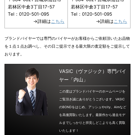
若林区中倉3丁目17-57
若林区中倉3丁目17-57
Tel：0120-501-095
Tel：0120-501-095
→詳細は
こちら
→詳細は
こちら
ブランドバイヤーでは専門のバイヤーがお客様からご依頼頂いたお品物
を１点１点お調べし、その日ご提示できる最大限の査定額をご提示して
おります。
VASIC（ヴァジック）専門バイ
ヤー「内山」
この度はブランドバイヤーのホームページを
ご覧頂き誠にありがとうございます。VASIC
のBONDをはじめ、アッシュやcity、Aimなど
を高価買取いたします。最新作から過去モデ
ルまでしっかりと拝見しどこよりも高く買取
いたします！