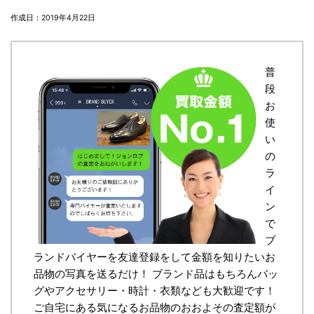
作成日：2019年4月22日
普
段
お
使
い
の
ラ
イ
ン
で
ブ
ランドバイヤーを友達登録をして金額を知りたいお
品物の写真を送るだけ！ ブランド品はもちろんバッ
グやアクセサリー・時計・衣類なども大歓迎です！
ご自宅にある気になるお品物のおおよその査定額が