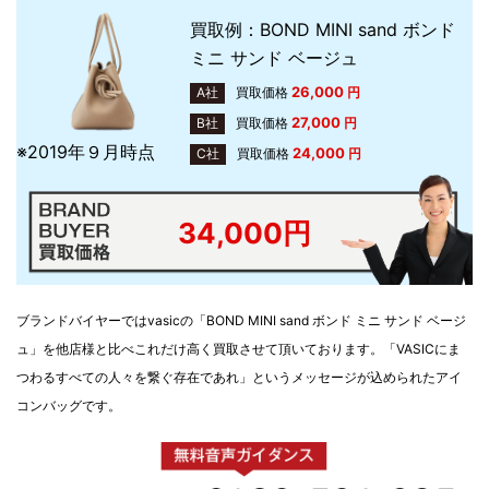
買取例：BOND MINI sand ボンド
ミニ サンド ベージュ
26,000
A社
買取価格
円
27,000
B社
買取価格
円
※2019年９月時点
24,000
C社
買取価格
円
34,000円
ブランドバイヤーではvasicの「BOND MINI sand ボンド ミニ サンド ベージ
ュ」を他店様と比べこれだけ高く買取させて頂いております。「VASICにま
つわるすべての人々を繋ぐ存在であれ」というメッセージが込められたアイ
コンバッグです。