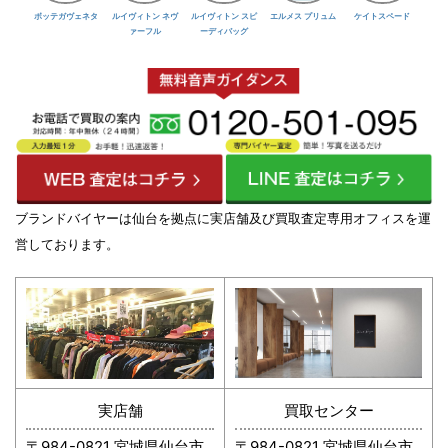
ボッテガヴェネタ
ルイヴィトン ネヴ
ルイヴィトン スピ
エルメス プリュム
ケイトスペード
ァーフル
ーディバッグ
ブランドバイヤーは仙台を拠点に実店舗及び買取査定専用オフィスを運
営しております。
実店舗
買取センター
〒984-0821 宮城県仙台市
〒984-0821 宮城県仙台市