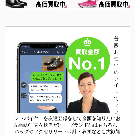
普
段
お
使
い
の
ラ
イ
ン
で
ブ
ラ
ンドバイヤーを友達登録をして金額を知りたいお
品物の写真を送るだけ！ ブランド品はもちろん
バッグやアクセサリー・時計・衣類なども大歓迎