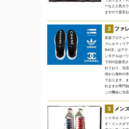
ーなど人気カラ
ますので是非お
ファ
音楽プロデュー
ァレルウィリア
RACE」はア
ンモデルはパリ
で500足販売
れており、当店
頃から海外の市
ております。ま
れますが専門知
この機会に当店
メン
シャネル スニ
す！インスタで