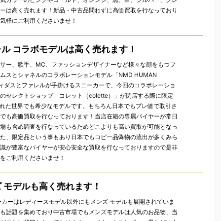
ーは高く売れます！新品・中古品問わずに高価買取を行なっており
気軽にご利用くださいませ！
レル コラボモデルは高く売れます！
サー、歌手、MC、ファッションデザイナーなど様々な顔をもつフ
ムスとシャネルのコラボレーションモデル「NMD HUMAN
ディダスとファレルが手掛けるスニーカーで、今回のコラボレーショ
のセレクトショップ「コレット（colette）」が閉店する際に限定
された世界でも希少なモデルです。もちろん日本でもプレ値で取引さ
でも高価買取を行なっております！当店在籍の専属バイヤーが常日
場も含め調査を行なっているためどこよりも高い買取が可能となっ
た、限定品という事もあり日本でもコピー品偽物の流出が多くみら
識が豊富なバイヤーが安心安全な買取を行なっておりますので是非
をご利用くださいませ！
ズ モデルも高く売れます！
ーカーはレディースモデル以外にもメンズ モデルも展開されていま
も話題を集めており中古市場でもメンズモデルは人気のお品物、当