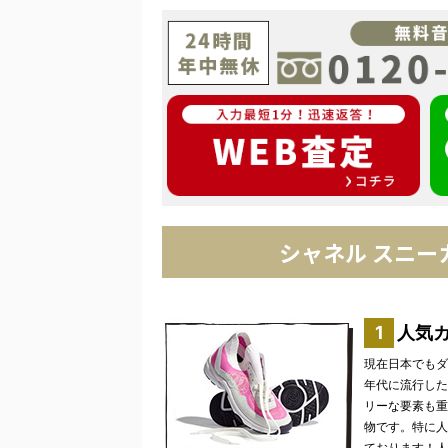
シャネル スニ
人気
現在日本でもダ
年代に流行した
リーな要素も重
物です。特に人
ております！人