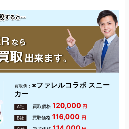
×ファレルコラボ スニー
買取例：
カー
120,000
買取価格
円
A社
116,000
買取価格
円
B社
114,000
買取価格
円
C社