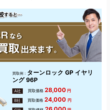
ターンロック GP イヤリ
買取例：
ング 96P
28,000
買取価格
円
A社
24,000
買取価格
円
B社
26,000
買取価格
円
C社