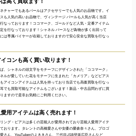
ルは高く買取ます！
ネチャーでもあるパールはアクセサリーでも人気のお品物です。イ
スも人気の高いお品物で、ヴィンテージ パールも人気が高く当店
行なっております！ココマーク、ゴールドなど人気・定番アイテム
定を行なっております！シャネル パースなど偽物が多く出回って
には専属バイヤーが在籍しておりますので安心安全な買取を行なっ
アイコンも高く買い取ります！
ば、シャネルの頭文字をモチーフにデザインされた「ココマーク」
ネルが愛していた花をモチーフに生まれた「カメリア」などピアス
もアイコンアイテムは人気を持っており当店でも高価買取を行なっ
耳でも買取可能なアイテムもございます！新品・中古品問わずに買
りますので是非お気軽にご利用ください。
人愛用アイテムは高く売れます！
リング・ピアスは多くの芸能人が愛用されており芸能人愛用アイテ
ております。タレントの高橋愛さんや女優の榮倉奈々さん、プロゴ
愛さん、YouTuberのよききさん、三代目JSB登坂広臣さんなど