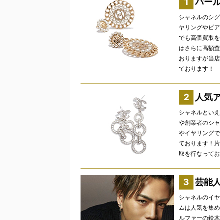
パー
シャネルのシグ
ヤリングやピア
でも高価買取を
はさらに高額査
おりますが当店
ております！
人気
シャネルといえ
や創業者のシャ
やイヤリングで
ております！片
取を行なってお
芸能
シャネルのイヤ
ムは人気を集め
ルファーの鈴木