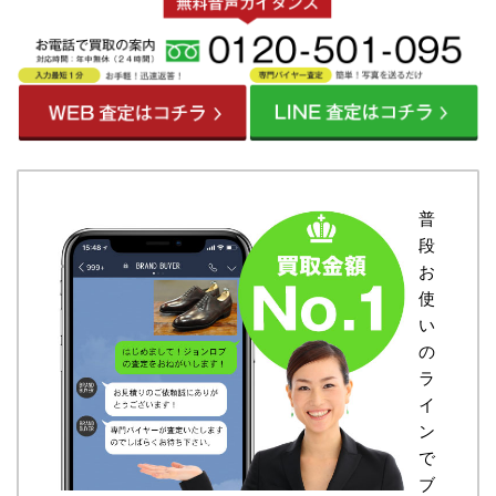
普
段
お
使
い
の
ラ
イ
ン
で
ブ