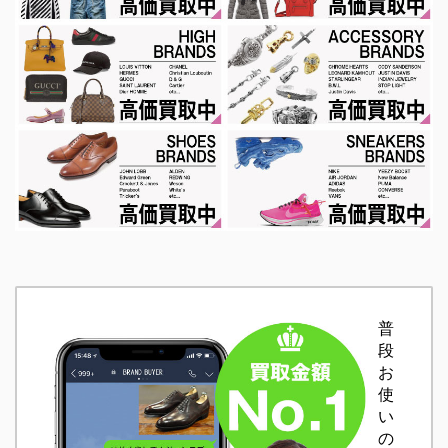
普
段
お
使
い
の