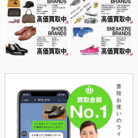
普
段
お
使
い
の
ラ
イ