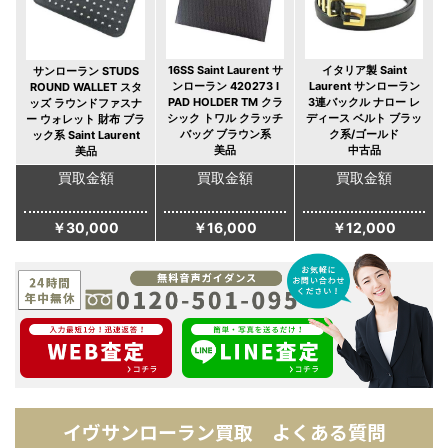
16SS Saint Laurent サ
イタリア製 Saint
サンローラン STUDS
ンローラン 420273 I
Laurent サンローラン
ROUND WALLET スタ
PAD HOLDER TM クラ
3連バックル ナロー レ
ッズ ラウンドファスナ
シック トワル クラッチ
ディース ベルト ブラッ
ー ウォレット 財布 ブラ
バッグ ブラウン系
ク系/ゴールド
ック系 Saint Laurent
美品
中古品
美品
買取金額
買取金額
買取金額
￥30,000
￥16,000
￥12,000
イヴサンローラン買取 よくある質問