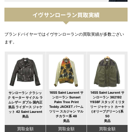
イヴサンローラン買取実績
ブランドバイヤーではイヴサンローランの買取実績が多数ござい
ます。
16SS Saint Laurent サ
14SS Saint Laurent サ
サンローラン クラシッ
ンローラン Sunset
ンローラン 362192
ク モーター サイクル ラ
Palm Tree Print
Y938F スタッズ ミリタ
ムレザー ダブル 国内正
Teddy JACKET パーム
リー ジャケット カーキ
規品 ライダース ジャケ
ツリー スカジャン マル
(オリーブグリーン)系
ット 42 Saint Laurent
チカラー系 48
50
美品
美品
美品
買取金額
買取金額
買取金額