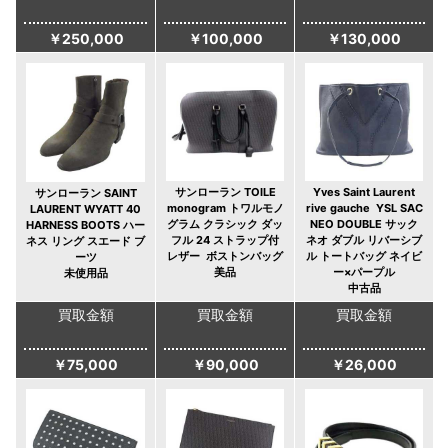
￥250,000
￥100,000
￥130,000
サンローラン TOILE
Yves Saint Laurent
サンローラン SAINT
monogram トワルモノ
rive gauche YSL SAC
LAURENT WYATT 40
グラム クラシック ダッ
NEO DOUBLE サック
HARNESS BOOTS ハー
フル 24 ストラップ付
ネオ ダブル リバーシブ
ネス リング スエード ブ
レザー ボストンバッグ
ル トートバッグ ネイビ
ーツ
美品
ー×パープル
未使用品
中古品
買取金額
買取金額
買取金額
￥75,000
￥90,000
￥26,000