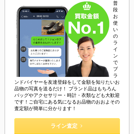
普
段
お
使
い
の
ラ
イ
ン
で
ブ
ラ
ンドバイヤーを友達登録をして金額を知りたいお
品物の写真を送るだけ！ ブランド品はもちろん
バッグやアクセサリー・時計・衣類なども大歓迎
です！ご自宅にある気になるお品物のおおよその
査定額が簡単に分かります！
ライン査定