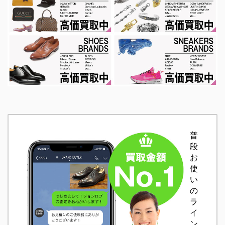
普
段
お
使
い
の
ラ
イ
ン