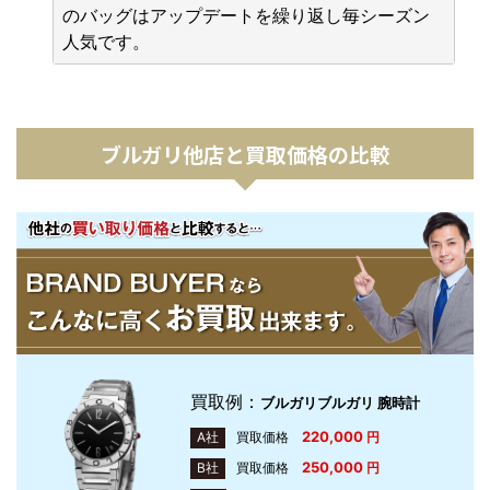
のバッグはアップデートを繰り返し毎シーズン
人気です。
ブルガリ他店と買取価格の比較
買取例：
ブルガリブルガリ 腕時計
220,000
A社
買取価格
円
250,000
B社
買取価格
円