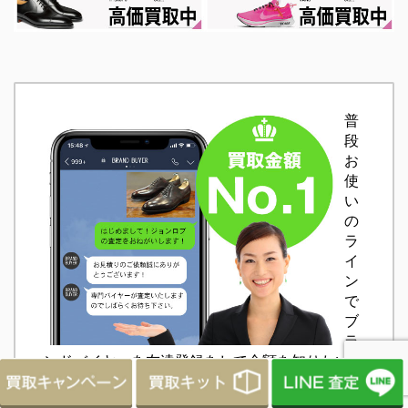
普
段
お
使
い
の
ラ
イ
ン
で
ブ
ラ
ンドバイヤーを友達登録をして金額を知りたいお
品物の写真を送るだけ！ ブランド品はもちろん
バッグやアクセサリー・時計・衣類なども大歓迎