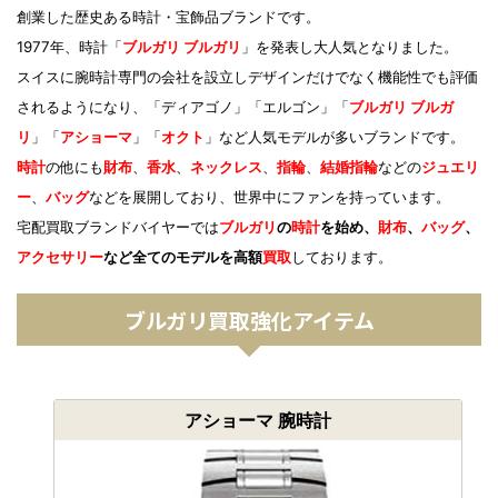
創業した歴史ある時計・宝飾品ブランドです。
1977年、時計「
ブルガリ ブルガリ
」を発表し大人気となりました。
スイスに腕時計専門の会社を設立しデザインだけでなく機能性でも評価
されるようになり、「ディアゴノ」「エルゴン」「
ブルガリ ブルガ
リ
」「
アショーマ
」「
オクト
」など人気モデルが多いブランドです。
時計
の他にも
財布
、
香水
、
ネックレス
、
指輪
、
結婚指輪
などの
ジュエリ
ー
、
バッグ
などを展開しており、世界中にファンを持っています。
宅配買取ブランドバイヤーでは
ブルガリ
の
時計
を始め、
財布
、
バッグ
、
アクセサリー
など全てのモデルを高額
買取
しております。
ブルガリ買取強化アイテム
アショーマ 腕時計