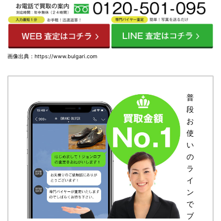
画像出典：https://www.bulgari.com
普
段
お
使
い
の
ラ
イ
ン
で
ブ