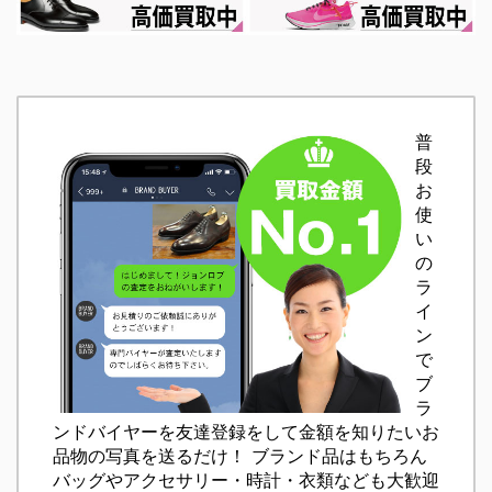
普
段
お
使
い
の
ラ
イ
ン
で
ブ
ラ
ンドバイヤーを友達登録をして金額を知りたいお
品物の写真を送るだけ！ ブランド品はもちろん
バッグやアクセサリー・時計・衣類なども大歓迎