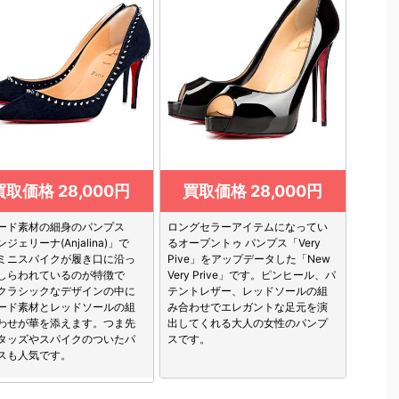
買取価格 28,000円
買取価格 28,000円
ード素材の細身のパンプス
ロングセラーアイテムになってい
ジェリーナ(Anjalina)」で
るオープントゥ パンプス「Very
ミニスパイクが履き口に沿っ
Pive」をアップデータした「New
しらわれているのが特徴で
Very Prive」です。ピンヒール、パ
クラシックなデザインの中に
テントレザー、レッドソールの組
ード素材とレッドソールの組
み合わせでエレガントな足元を演
わせが華を添えます。つま先
出してくれる大人の女性のパンプ
タッズやスパイクのついたパ
スです。
スも人気です。