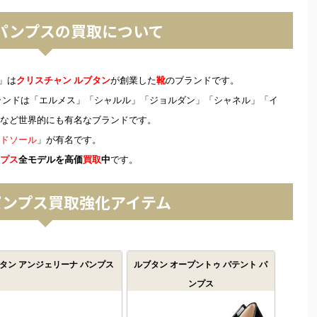
 パンプスの買取について
」は
クリスチャン ルブタン
が創業した
靴
のブランドです。
ランドは「エルメス」「シャルル」「ジョルダン」「シャネル」「イ
など世界的にも有名なブランドです。
ドソール
」が有名です。
プス
全モデルを高価
買取
中
です。
パンプス買取強化アイテム
タン アンジェリーナ パンプス
ルブタン オープントゥ パテント パ
ンプス