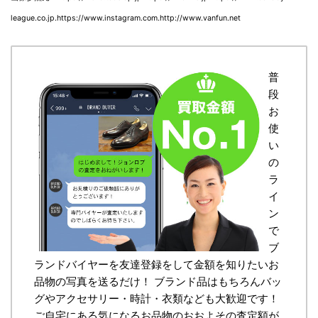
league.co.jp.https://www.instagram.com.http://www.vanfun.net
普
段
お
使
い
の
ラ
イ
ン
で
ブ
ランドバイヤーを友達登録をして金額を知りたいお
品物の写真を送るだけ！ ブランド品はもちろんバッ
グやアクセサリー・時計・衣類なども大歓迎です！
ご自宅にある気になるお品物のおおよその査定額が