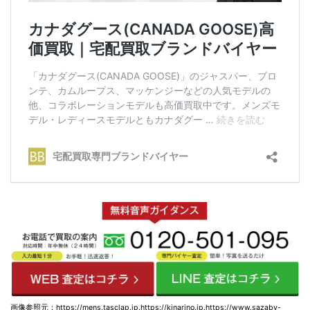
画像参照元：https://mens.tasclap.jp.https://kinarino.jp.https://www.sazaby-