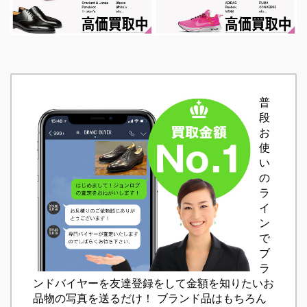
普
段
お
使
い
の
ラ
イ
ン
で
ブ
ラ
ンドバイヤーを友達登録をして金額を知りたいお
品物の写真を送るだけ！ ブランド品はもちろん